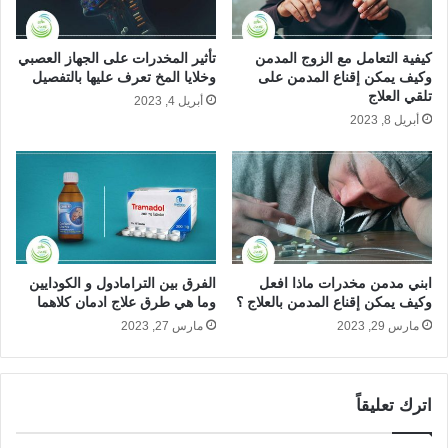
ا
ل
الأطراف خاصة الساقين، الصداع المزمن سواء كان نصفي أو
ل
ن
ج
ف
كلي وغيرها من الأعراض.
كيفية التعامل مع الزوج المدمن
تأثير المخدرات على الجهاز العصبي
س
س
وكيف يمكن إقناع المدمن على
وخلايا المخ تعرف عليها بالتفصيل
التقيؤ المستمر والشعور الدائم بالغثيان، وهذا ما يؤدي إلى
د
ي
تلقي العلاج
أبريل 4, 2023
الجفاف الداخلي.
ي
ة
أبريل 8, 2023
ة
و
آلام في المعدة واضطرابات الجهاز الهضمي.
ا
هياج مستمر نتيجة تعاطي المورفين المخدر.
ل
آلام متفرقة في جميع أجزاء الجسم.
ج
س
آلام شديدة في العضلات والمفاصل والعظام يجعل حركة
د
المدمن في غاية الصعوبة.
ي
ة
تشنجات العضلات المتكررة.
ابني مدمن مخدرات ماذا افعل
الفرق بين الترامادول و الكودايين
وكيف يمكن إقناع المدمن بالعلاج ؟
وما هي طرق علاج ادمان كلاهما
صعوبة التنفس وحدوث اضطرابات في الجهاز التنفسي.
مارس 29, 2023
مارس 27, 2023
ارتفاع ضغط الدم المستمر والذي يؤدي إلى انفجار الأوعية
الدموية وجلطات وسكتات دماغية.
سرعة ضربات القلب والذي يؤدي إلى ارتفاع ضغط الدم
اترك تعليقاً
وارتفاع الحرارة واحمرار الوجه والأطراف.