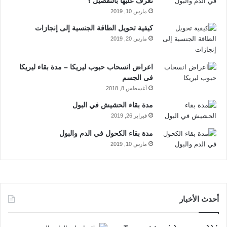
البلع:
ك
إ
u
ر
تعرف عليها بالتفصيل ؟
مارس 10, 2019
ن
b
ا
يمكن تعاطي المورفين عن طريق بلع الأقراص عن طريق الفم، وهذه
كيفية تحويل الطاقة الجنسية إلى إنجازات
الطريقة تؤدي إلى مشاكل في الجهاز الهضمي، ويؤثر على جدار
مارس 20, 2019
e
م
المعدة.
اعراض انسحاب حبوب ليريكا – مدة بقاء ليريكا
فى الجسم
التأثير على الأعراض الانسحابية:
أغسطس 8, 2018
مدة بقاء الحشيش في البول
آلام المعدة، الغثيان المستمر، جفاف الفم.
فبراير 26, 2019
مدة بقاء الكحول في الدم والبول
الحقن:
مارس 10, 2019
يتم سحق حبوب المورفين حتى تصبح على هيئة مسحوق، ثم يتم
خلطه بالقليل من الماء المقطر، وفي بعض الأحيان يتم خلطه ببعض
المخدرات الأخرى مثل الهيروين و
الكوكايين
و
الترامادول المخدر
، ثم
أحدث الأخبار
يتم تعاطي الخليط عن طريق الحقن في الوريد، هذه الطريقة شائعة
جدا في حالات التعاطي الجماعي، ويمكن أن تنقل العديد من