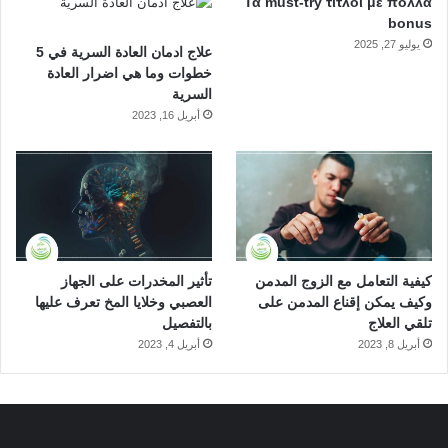
Τα must-try τίτλοι με πολλά
الأمراض الخطيرة مثل الإيدز والهربس والملاريا وفيروسات الكبد.
bonus
يوليو 27, 2025
علاج ادمان العادة السرية في 5
التأثير على الأعراض الانسحابية:
خطوات وما هي اضرار العادة
السرية
أبريل 16, 2023
اضطرابات نبض القلب، الخمول، تشنجات العضلات، شحوب
الوجه.
الشرب:
يتم خلط المورفين مع المشروبات الكحولية ثم يتم شربهم، هذه
كيفية التعامل مع الزوج المدمن
تأثير المخدرات على الجهاز
الطريقة خطيرة جدا وتؤثر بشدة على الجهاز العصبي ومن الممكن أن
وكيف يمكن إقناع المدمن على
العصبي وخلايا المخ تعرف عليها
تؤدي إلى إصابة المتعاطي بالتسمم الدوائي.
تلقي العلاج
بالتفصيل
أبريل 8, 2023
أبريل 4, 2023
التأثير على الأعراض الانسحابية:
الغثيان والتقيؤ المستمر، اضطرابات الهضم، مشاكل الأمعاء،