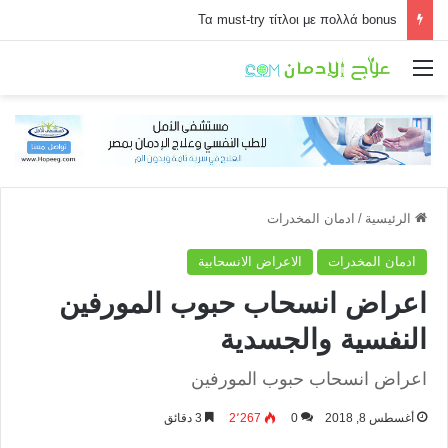
Τα must-try τίτλοι με πολλά bonus
القائمة
الرئيسية
/
ادمان المخدرات
ادمان المخدرات
الاعراض الانسحابية
اعراض انسحاب حبوب المورفين
النفسية والجسدية
اعراض انسحاب حبوب المورفين
أغسطس 8, 2018
0
2٬267
3 دقائق