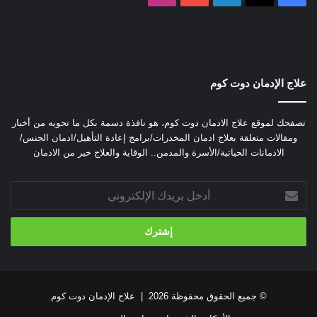
لذا يقوم الطبيب المختص بمتابعة الحالة بوصف العديد من الأدوية
المهدية والتي تقوم بتقليل أعراض انسحاب المورفين بشكل ملحوظ
وذلك للخروج من إدمان المورفين بأقل خسائر ممكنة سواء كانت
هذه الخسائر جسدية أو نفسية.
علاج الإدمان دوت كوم
تصفحك لموقع علاج الادمان دوت كوم، هو نافذة دسمة بكل ما تحويه من أخبار
ومقالات متعلقة بعلاج ادمان المخدرات/برامج إعادة التأهيل/ادمان الجنس/
الادمانات الحياتية/الأسرة والمدمن.. الوقاية والعلاج خير من الادمان
أدخل
بريدك
الإلكتروني
© جميع الحقوق محفوظة 2026 |
علاج الإدمان دوت كوم