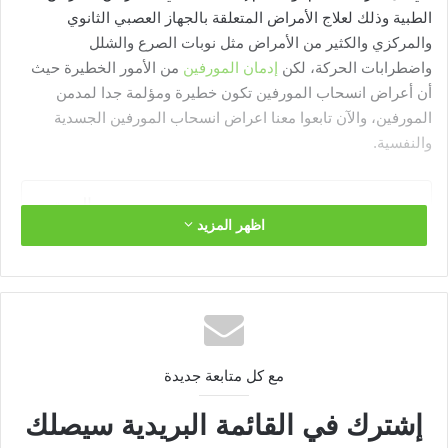
الطبية وذلك لعلاج الأمراض المتعلقة بالجهاز العصبي الثانوي
والمركزي والكثير من الأمراض مثل نوبات الصرع والشلل
واضطرابات الحركة، لكن
إدمان المورفين
من الأمور الخطيرة حيث
أن أعراض انسحاب المورفين تكون خطيرة ومؤلمة جدا لمدمن
المورفين، والآن تابعوا معنا اعراض انسحاب المورفين الجسدية
والنفسية.
المحتوي
اظهر المزيد
الإقلاع عن تعاطي المورفين:
اعراض انسحاب حبوب المورفين الجسدية:
اعراض انسحاب المورفين النفسية:
طرق تعاطي المورفين المخدر وتأثيرها على الأعراض الانسحابية:
الإقلاع عن تعاطي المورفين:
مع كل متابعة جديدة
إشترك في القائمة البريدية سيصلك
عندما يتم تعاطى المورفين المخدر لفترة زمنية طويلة، يعتاد الجسم