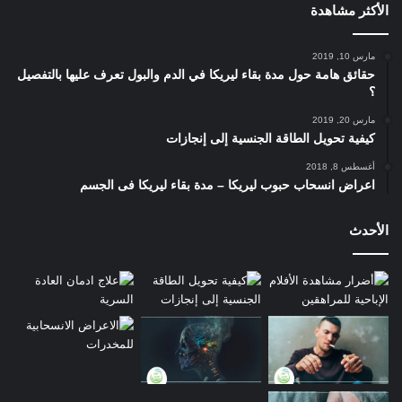
الأكثر مشاهدة
الدوار المستمر، الاضطرابات النفسية، رعشة مفاجئة في
جميع أجزاء الجسم خاصة الأطراف، اضطرابات نبض القلب،
شحوب الوجه وسواد حول العينين.
مارس 10, 2019
حقائق هامة حول مدة بقاء ليريكا في الدم والبول تعرف عليها بالتفصيل
؟
التدخين:
مارس 20, 2019
كيفية تحويل الطاقة الجنسية إلى إنجازات
يتم تدخين المورفين مع
الحشيش
و استنشاق الدخان الصادر من
أغسطس 8, 2018
السيجارة، هذه الطريقة أيضا يتم استخدامها في حالات التعاطي
اعراض انسحاب حبوب ليريكا – مدة بقاء ليريكا فى الجسم
الجماعي، وتؤثر على صحة الجلد والعينين و تصيب المتعاطي
بالشيخوخة المبكرة واضطرابات الرؤية المزمنة.
الأحدث
التأثير على الأعراض الانسحابية:
شحوب الوجه، اضطرابات الجهاز التنفسي، رعشة الأطراف،
اضطرابات الحركة، الهياج المستمر، الصداع النصفي أو
الكلي.