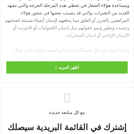
ومساعدة هؤلاء الصغار في تخطي هذه المرحلة الحرجة والتي تشهد
العديد من التغيرات، والتي قد يتسبب بعضها في شعور هؤلاء
المراهقين بالحزن أو القلق مما يدفعهم لإدمان أشياء مسيئة لصحتهم
وجسده وتطور ونمو عقولهم مثل إدمان الكحوليات أو الانترنت أو
الإدمان الإباحي أو ادمان المخدرات.
وعند البحث عن حل لمشكلة إدمان المراهقين سوف يكون هناك
مسؤولية على عاتق الأسرة ومسؤولية أخرى تقع على المدرسة
والتي قد تلعب دورا هاما في حماية هؤلاء المراهقين من الانخراط في
اظهر المزيد
السلوكيات الخاطئة وضياع مستقبلهم.
المحتوي
المدرسة وادمان المراهقين وطرق الوقاية:
مع كل متابعة جديدة
المدرسة وادمان المراهقين ودور حملات التوعية:
المدرسة وادمان المراهقين والعلاج عبر الحلقات الدراسية:
إشترك في القائمة البريدية سيصلك
المدرسة وادمان المراهقين والعلاج عبر الإخصائيين: