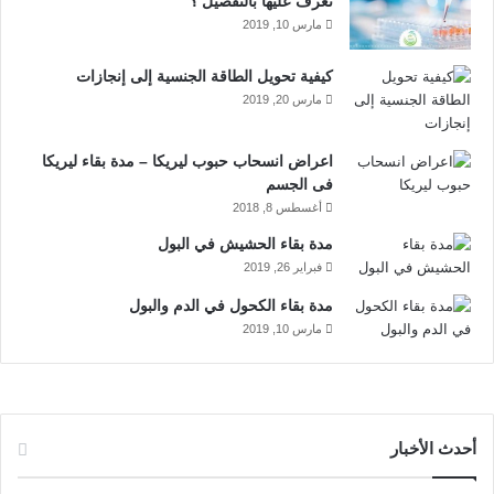
ك
إ
u
ر
تعرف عليها بالتفصيل ؟
الحديث إلى الأطفال عند المخدرات فلا يمكن يقال لهم أن من تناول
مارس 10, 2019
المخدرات يؤدي إلى الوفاة فورا، وذلك لأن الأطفال يشاهدون الأفلام
ن
b
ا
التي يتناول أبطالها المخدرات ويعيشون مما يشعرهم بتزييف
كيفية تحويل الطاقة الجنسية إلى إنجازات
e
م
الحقائق ويفقدهم الثقة، كما يجب عقد حلقات نقاش و حوار مع الآباء
مارس 20, 2019
والأمهات بشكل دوري ومستمر لتوجيههم واطلاعهم على
أبرزمشكلات المراهقين.
اعراض انسحاب حبوب ليريكا – مدة بقاء ليريكا
فى الجسم
المدرسة وادمان المراهقين والعلاج
أغسطس 8, 2018
عبر الحلقات الدراسية:
مدة بقاء الحشيش في البول
فبراير 26, 2019
قيام المدرسة بتنظيم دورات وحلقات دراسية موجهة للأخصائيين
مدة بقاء الكحول في الدم والبول
الاجتماعيين والمعلمين والموظفين في المدرسة، والتي تتناول أحدث
مارس 10, 2019
الطرق والأساليب المتبعة في اكتشاف حالات المراهقين ممن
انخرطوا في عالم الإدمان مبكرا والعمل على علاجها سريعا.
أحدث الأخبار