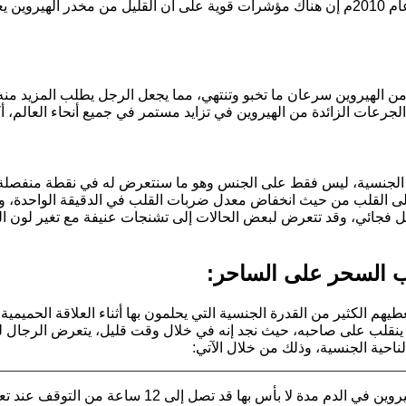
التعاطي، فقد اظهرت دراسة اجرتها جامعة كونكورديا في كندا عام 2010م إن هناك مؤشرات قوية ع
من الهيروين سرعان ما تخبو وتنتهي، مما يجعل الرجل يطلب المزيد منه،
لجرعات الزائدة من الهيروين في تزايد مستمر في جميع أنحاء العالم، 
ة الجنسية، ليس فقط على الجنس وهو ما سنتعرض له في نقطة منفصلة ب
ن على القلب من حيث انخفاض معدل ضربات القلب في الدقيقة الواحدة، 
كل فجائي، وقد تتعرض لبعض الحالات إلى تشنجات عنيفة مع تغير لون ال
لب السحر على الساحر:
يهم الكثير من القدرة الجنسية التي يحلمون بها أثناء العلاقة الحميمي
ينقلب على صاحبه، حيث نجد إنه في خلال وقت قليل، يتعرض الرجال لمخ
احية الجنسية، وذلك من خلال الآتي:
حيث يبقى الهيروين في الدم مدة لا بأس 