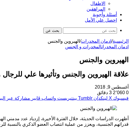
الاطفال
المراهقين
أسئلة وأجوبة
احصل علي الأمل
بحث عن
الرئيسية
/
ادمان المخدرات
/
الهيروين والجنس
ادمان المخدرات
المخدرات و الجنس
الهيروين والجنس
علاقة الهيروين والجنس وتأثيرها علي للرجال و
أغسطس 9, 2018
0
2٬060
3 دقائق
فيسبوك
‫X
لينكدإن
بينتيريست
واتساب
ڤايبر
مشاركة عبر البر
أظهرت الدراسات الحديثة، خلال الفترة الأخيرة، إزدياد عدد مدمني اله
قدراتهم الجنسية، ويعزز من عملية انتصاب العضو الذكري بالنسبة للرجا