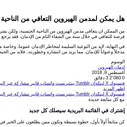
هل يمكن لمدمن الهيروين التعافي من الناحية 
من الممكن ان يتعافى مدمن الهيروين من الناحية الجنسية، ولكن بشرط
فرصة للتعافي في خلال سنة من الشفاء التام من الإدمان، فقد يرجع الإ
في النهاية، لابد من التوعية السليمة لمخاطر الإدمان عموما، وخاصة 
مدخلاً وعنواناً للإدمان، مما يزيد من انتشاره وخطورته.. فلابد من الحي
الوسوم
ادمان الهيروين
أغسطس 9, 2018
0
2٬060
3 دقائق
فيسبوك
‫X
لينكدإن
بينتيريست
واتساب
ڤايبر
مشاركة عبر البر
اظهر المزيد
فيسبوك
‫X
لينكدإن
بينتيريست
واتساب
ڤايبر
مشاركة عبر البر
مع كل متابعة جديدة
إشترك في القائمة البريدية سيصلك كل جديد
كن متابعاً أولاً بأول، خطوة بسيطة وتكون ممن يطلعون على الخبر في ب