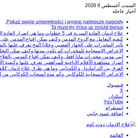
السبت, أغسطس 8 2026
أخبار عاجلة
Pokaż swoje umiejętności i wygraj najlepsze nagrody.
Τα must-try τίτλοι με πολλά bonus
علاج ادمان العادة السرية في 5 خطوات وما هي اضرار العادة السرية
كيفية التعامل مع الزوج المدمن وكيف يمكن إقناع المدمن على ت
تأثير المخدرات على الجهاز العصبي وخلايا المخ تعرف عليها بال
الاعراض الانسحابية للمخدرات كم تكون مدتها وكيف يمكن التخل
ابني مدمن مخدرات ماذا افعل وكيف يمكن إقناع المدمن بالعلاج
أضرار مشاهدة الأفلام الإباحية للمراهقين تعرف عليها وكيفية الإ
الفرق بين الترامادول و الكودايين وما هي طرق علاج ادمان كلاه
الاعراض الانسحابية للكوكايين وكم مدة انسحاب الكوكايين من 
فيسبوك
‫X
لينكدإن
‫YouTube
انستقرام
إضافة عمود جانبي
القائمة