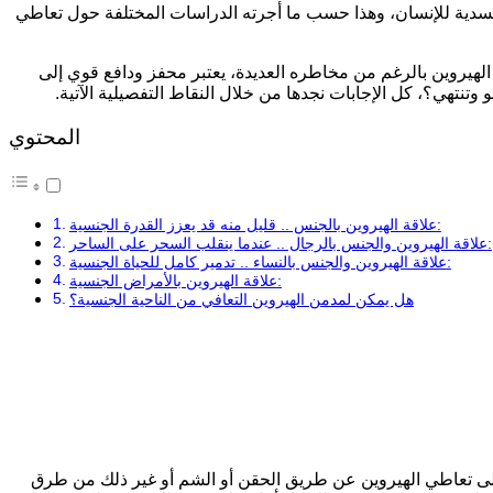
الجسدية للإنسان، وهذا حسب ما أجرته الدراسات المختلفة حول تعاطي
 الهيروين بالرغم من مخاطره العديدة، يعتبر محفز ودافع قوي إلى
تنتهي؟، كل الإجابات نجدها من خلال النقاط التفصيلية الآتية.
المحتوي
علاقة الهيروين بالجنس .. قليل منه قد يعزز القدرة الجنسية:
علاقة الهيروين والجنس بالرجال .. عندما ينقلب السحر على الساحر:
علاقة الهيروين والجنس بالنساء .. تدمير كامل للحياة الجنسية:
علاقة الهيروين بالأمراض الجنسية:
هل يمكن لمدمن الهيروين التعافي من الناحية الجنسية؟
ن على تعاطي الهيروين عن طريق الحقن أو الشم أو غير ذلك من طرق