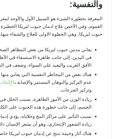
والنفسية:
المعرفة بخطورة الشىء هو السبيل الأول والأوحد لمعر
العموم، وفي الأخص علاج ادمان حبوب ليريكا الخطيرة
حبوب ليريكا، وهي الخطوة الاولى للعلاج والشفاء منها
يعاني مدمن حبوب ليريكا من بعض المظاهر الصحي
في اليدين، إلى جانب ظاهرة الاستسقاء في الأطر
الأفق القريب والبعيد على السواء، وضعف في الن
هناك بعض من المخاطر النفسية التي يعاني منها 
عدم التركيز والتوهان المستمر والإصابة ب
الإكتئاب
وتركيز الجرعات.
زيادة الوزن من الأمور الظاهرة، بسبب الخلل ف
الجسم، إلى جانب خطورة هذه الحبوب على الكل
بسبب التأثير على مراكز المخ وخلاياه، يؤدي إدم
زيادة الشعور الإنتحاري، وهو أن يشعر الإنسان دائ
هناك آثار وخيمة تنتج عن إدمان حبوب ليريكا خاص