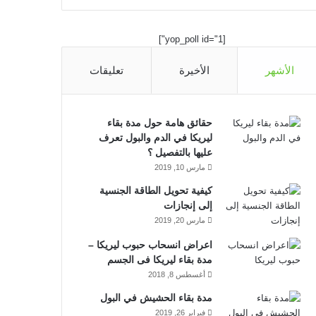
ي
X
ي
Y
ن
س
ن
o
س
[yop_poll id="1"]
ب
ك
u
ت
الأشهر
الأخيرة
تعليقات
و
د
T
ق
ك
إ
u
ر
حقائق هامة حول مدة بقاء
ليريكا في الدم والبول تعرف
ن
b
ا
عليها بالتفصيل ؟
مارس 10, 2019
e
م
كيفية تحويل الطاقة الجنسية
إلى إنجازات
مارس 20, 2019
اعراض انسحاب حبوب ليريكا –
مدة بقاء ليريكا فى الجسم
أغسطس 8, 2018
مدة بقاء الحشيش في البول
فبراير 26, 2019