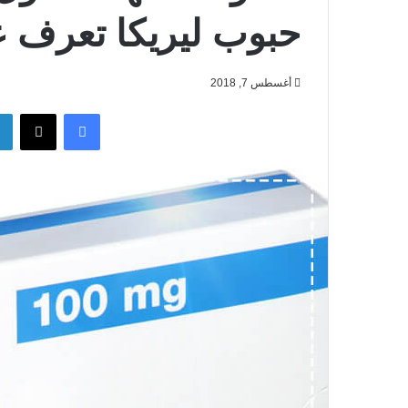
حبوب ليريكا تعرف عل
أغسطس 7, 2018
فيسبوك
‫X