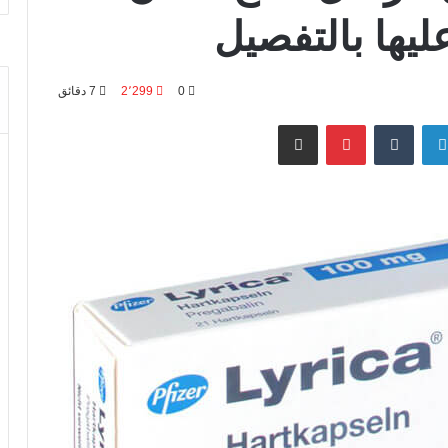
يها بالتفصيل
0
2٬299
7 دقائق
لينكدإن
‏Tumblr
بينتيريست
مشاركة عبر البريد