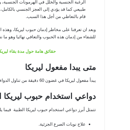
الرغبة الجنسية والخلل في الهرمونات الجنسية، و
طبيعي كما قد يؤدي إلى العجز الجنسي بالكامل، 
قام بالتعاطي من أجل هذا السبب.
وبعد ان تعرفنا على مخاطر إدمان حبوب ليريكا، وهذه
للشفاء من إدمان هذه الحبوب والتعافي نهائيا وهو ما نف
حقائق هامة حول مدة بقاء ليريك
متى يبدا مفعول ليريكا
يبدأ مفعول ليريكا في غضون 60 دقيقة من تناول الدواء، ويستمر المفعول لمدة يوم كامل تقريبًا.
دواعي استخدام حبوب ليريكا ا
تتمثل أبرز دواعي استخدام حبوب ليريكا الطبية فيما يل
علاج نوبات الصرع الجزئية.