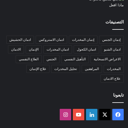
التصنيفات
إدمان الجنس
إدمان المخدرات
ادمان الاستروكس
ادمان الحشيش
ادمان الشبو
ادمان الكحول
ادمان المخدرات
الإدمان
الادمان
الاعراض الانسحابية
التأهيل النفسي
الجنس
العلاج النفسي
المخدرات
المراهقين
تحليل المخدرات
علاج الإدمان
علاج الادمان
تابعونا
‫X
فيسبوك
لينكدإن
‫YouTube
انستقرام