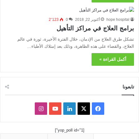
hope hospital
أكتوبر 22, 2018
0
2٬123
برامج العلاج في مراكز التأهيل
تشكل طرق العلاج من الإدمان، خلال الفترة الأخيرة، ثورة في عالم
العلاج، والقضاء على هذه الظاهرة، وذلك بعد إمتلاك الأطباء…
أكمل القراءة »
تابعونا
ف
ل
ا
ي
X
ي
Y
ن
[yop_poll id="1"]
س
ن
o
س