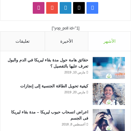
ف
ل
ا
ي
X
ي
Y
ن
[yop_poll id="1"]
س
ن
o
س
الأشهر
الأخيرة
تعليقات
ب
ك
u
ت
و
د
T
ق
حقائق هامة حول مدة بقاء ليريكا في الدم والبول
ك
إ
u
ر
تعرف عليها بالتفصيل ؟
مارس 10, 2019
ن
b
ا
كيفية تحويل الطاقة الجنسية إلى إنجازات
e
م
مارس 20, 2019
اعراض انسحاب حبوب ليريكا – مدة بقاء ليريكا
فى الجسم
أغسطس 8, 2018