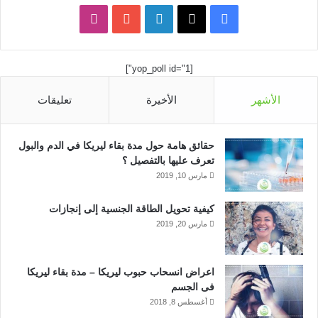
ف
ل
ا
ي
X
ي
Y
ن
[yop_poll id="1"]
س
ن
o
س
الأشهر
الأخيرة
تعليقات
ب
ك
u
ت
و
د
T
ق
حقائق هامة حول مدة بقاء ليريكا في الدم والبول
ك
إ
u
ر
تعرف عليها بالتفصيل ؟
مارس 10, 2019
ن
b
ا
كيفية تحويل الطاقة الجنسية إلى إنجازات
e
م
مارس 20, 2019
اعراض انسحاب حبوب ليريكا – مدة بقاء ليريكا
فى الجسم
أغسطس 8, 2018