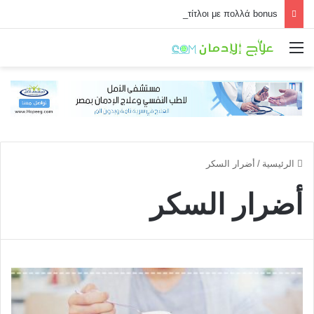
Τα must-try τίτλοι με πολλά bonus
القائمة
الرئيسية
/
أضرار السكر
أضرار السكر