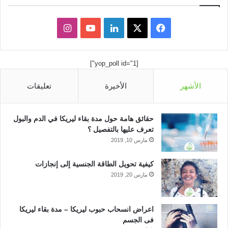
ف
ل
ا
ي
X
ي
Y
ن
[yop_poll id="1"]
س
ن
o
س
الأشهر
الأخيرة
تعليقات
ب
ك
u
ت
و
د
T
ق
حقائق هامة حول مدة بقاء ليريكا في الدم والبول
ك
إ
u
ر
تعرف عليها بالتفصيل ؟
مارس 10, 2019
ن
b
ا
كيفية تحويل الطاقة الجنسية إلى إنجازات
e
م
مارس 20, 2019
اعراض انسحاب حبوب ليريكا – مدة بقاء ليريكا
فى الجسم