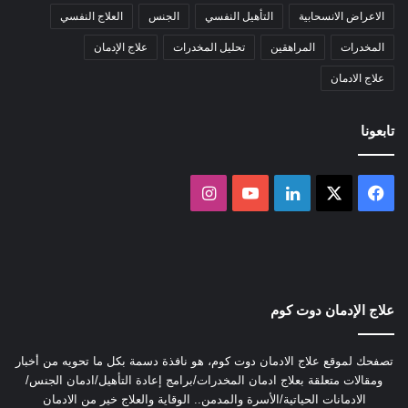
الاعراض الانسحابية
التأهيل النفسي
الجنس
العلاج النفسي
المخدرات
المراهقين
تحليل المخدرات
علاج الإدمان
علاج الادمان
تابعونا
‫X
فيسبوك
لينكدإن
‫YouTube
انستقرام
علاج الإدمان دوت كوم
تصفحك لموقع علاج الادمان دوت كوم، هو نافذة دسمة بكل ما تحويه من أخبار
ومقالات متعلقة بعلاج ادمان المخدرات/برامج إعادة التأهيل/ادمان الجنس/
الادمانات الحياتية/الأسرة والمدمن.. الوقاية والعلاج خير من الادمان