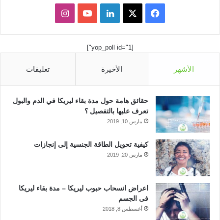
ف
ل
ا
ي
X
ي
Y
ن
[yop_poll id="1"]
س
ن
o
س
الأشهر
الأخيرة
تعليقات
ب
ك
u
ت
و
د
T
ق
حقائق هامة حول مدة بقاء ليريكا في الدم والبول
ك
إ
u
ر
تعرف عليها بالتفصيل ؟
مارس 10, 2019
ن
b
ا
كيفية تحويل الطاقة الجنسية إلى إنجازات
e
م
مارس 20, 2019
اعراض انسحاب حبوب ليريكا – مدة بقاء ليريكا
فى الجسم
أغسطس 8, 2018