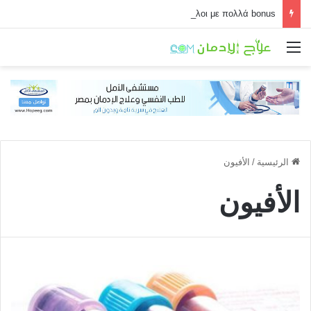
Τα must-try τίτλοι με πολλά bonus
القائمة
الرئيسية
/
الأفيون
الأفيون