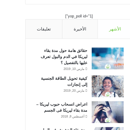
ي
X
ي
Y
ن
س
ن
o
س
[yop_poll id="1"]
ب
ك
u
ت
الأشهر
الأخيرة
تعليقات
و
د
T
ق
ك
إ
u
ر
حقائق هامة حول مدة بقاء
ليريكا في الدم والبول تعرف
ن
b
ا
عليها بالتفصيل ؟
مارس 10, 2019
e
م
كيفية تحويل الطاقة الجنسية
إلى إنجازات
مارس 20, 2019
اعراض انسحاب حبوب ليريكا –
مدة بقاء ليريكا فى الجسم
أغسطس 8, 2018