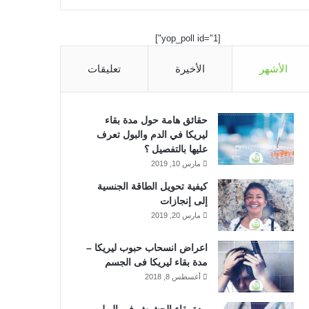
ي
X
ي
Y
ن
س
ن
o
س
[yop_poll id="1"]
ب
ك
u
ت
الأشهر
الأخيرة
تعليقات
و
د
T
ق
ك
إ
u
ر
حقائق هامة حول مدة بقاء
ليريكا في الدم والبول تعرف
ن
b
ا
عليها بالتفصيل ؟
مارس 10, 2019
e
م
كيفية تحويل الطاقة الجنسية
إلى إنجازات
مارس 20, 2019
اعراض انسحاب حبوب ليريكا –
مدة بقاء ليريكا فى الجسم
أغسطس 8, 2018