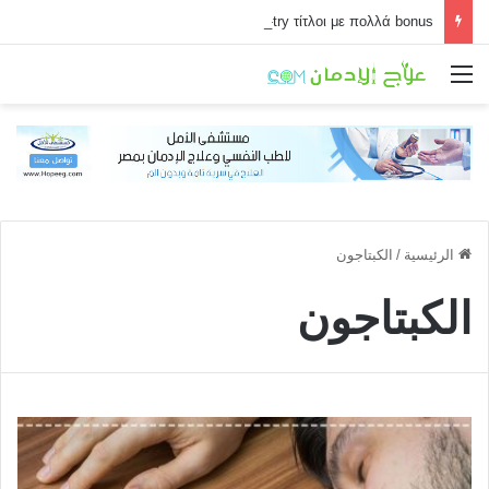
Τα must-try τίτλοι με πολλά bonus
القائمة
الرئيسية
/
الكبتاجون
الكبتاجون