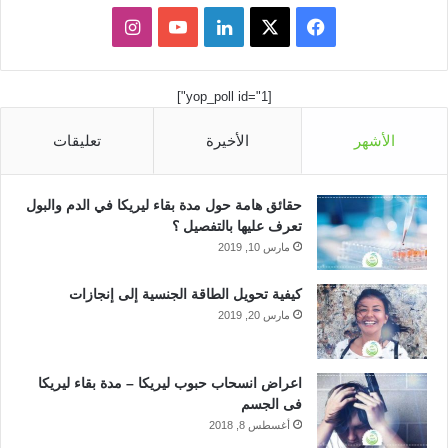
ف
ل
ا
ي
X
ي
Y
ن
[yop_poll id="1"]
س
ن
o
س
الأشهر
الأخيرة
تعليقات
ب
ك
u
ت
و
د
T
ق
حقائق هامة حول مدة بقاء ليريكا في الدم والبول
ك
إ
u
ر
تعرف عليها بالتفصيل ؟
مارس 10, 2019
ن
b
ا
كيفية تحويل الطاقة الجنسية إلى إنجازات
e
م
مارس 20, 2019
اعراض انسحاب حبوب ليريكا – مدة بقاء ليريكا
فى الجسم
أغسطس 8, 2018