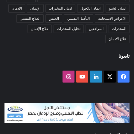
ادمان الشبو
ادمان الكحول
ادمان المخدرات
الإدمان
الادمان
الاعراض الانسحابية
التأهيل النفسي
الجنس
العلاج النفسي
المخدرات
المراهقين
تحليل المخدرات
علاج الإدمان
علاج الادمان
تابعونا
‫X
فيسبوك
لينكدإن
‫YouTube
انستقرام