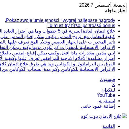
الجمعة, أغسطس 7 2026
أخبار عاجلة
Pokaż swoje umiejętności i wygraj najlepsze nagrody.
Τα must-try τίτλοι με πολλά bonus
علاج ادمان العادة السرية في 5 خطوات وما هي اضرار العادة السرية
كيفية التعامل مع الزوج المدمن وكيف يمكن إقناع المدمن على ت
تأثير المخدرات على الجهاز العصبي وخلايا المخ تعرف عليها بال
الاعراض الانسحابية للمخدرات كم تكون مدتها وكيف يمكن التخل
ابني مدمن مخدرات ماذا افعل وكيف يمكن إقناع المدمن بالعلاج
أضرار مشاهدة الأفلام الإباحية للمراهقين تعرف عليها وكيفية الإ
الفرق بين الترامادول و الكودايين وما هي طرق علاج ادمان كلاه
الاعراض الانسحابية للكوكايين وكم مدة انسحاب الكوكايين من 
فيسبوك
‫X
لينكدإن
‫YouTube
انستقرام
إضافة عمود جانبي
القائمة