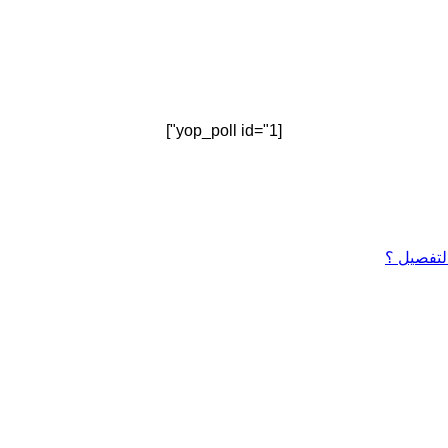
[yop_poll id="1"]
التفصيل ؟