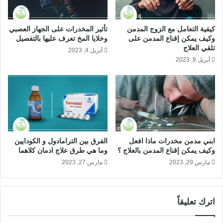
د
العبوة، حيث يُعطي المزيد من المعلومات حول حبوب ليرولين
م
وقائمة بالآثار الجانبية التي يمكن التعرّض لها ومنها العلاقة بين
؟
كيفية التعامل مع الزوج المدمن
تأثير المخدرات على الجهاز العصبي
حبوب ليرولين والجنس.
وكيف يمكن إقناع المدمن على
وخلايا المخ تعرف عليها بالتفصيل
تلقي العلاج
يجب أخذ
حبوب ليرولين
بنفس الطريقة التي يُخبر بها
أبريل 4, 2023
أبريل 8, 2023
الطبيب، حيث تختلف الجرعة من شخص لآخر حسب الحالة
لذا من المهم اتباع تعليمات الطبيب بعناية. وهناك العديد من
المستويات المختلفة من المادة الفعالة في حبوب ليرولين
لذلك يجب التحقق منها في كل مرة يتم شراؤها.
من الطبيعي أن ينصح الطبيب بتناول جرعة منخفضة عند
البدء في تناول
حبوب ليرولين
ثم زيادة الجرعة في خلال
الأسابيع الأولى، ويسمح هذا للجسم بالتعوّد على الدواء
ابني مدمن مخدرات ماذا افعل
الفرق بين الترامادول و الكودايين
وكيف يمكن إقناع المدمن بالعلاج ؟
وما هي طرق علاج ادمان كلاهما
الجديد. وفي العادي يأخذ معظم الناس جرعتين أو ثلاث
مارس 29, 2023
مارس 27, 2023
جرعات في اليوم. وإذا كان المريض غير متأكد من كيفية
التناول أو الجرعة يُنصح بسؤال الصيدلي.
يمكن تناول
حبوب ليرولين
قبل أو بعد الطعام، ويتم ابتلاع
اترك تعليقاً
الكبسولات مع الماء.
وبمجرد تناول كمية منتظمة من حبوب ليرولين ينصح بتناول