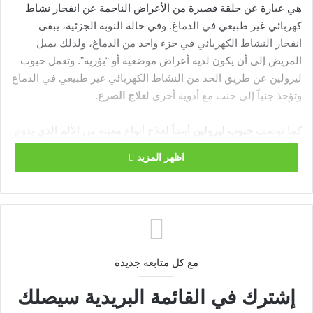
هي عبارة عن حلقة قصيرة من الأعراض الناجمة عن انفجار نشاط
كهربائي غير طبيعي في الدماغ. وفي حالة النوبة الجزئية، يبقى
انفجار النشاط الكهربائي في جزء واحد من الدماغ، ولذلك يميل
المريض إلى أن يكون لديه أعراض موضعية أو “بؤرية”. وتعمل حبوب
ليرولين عن طريق الحد من النشاط الكهربائي غير طبيعي في الدماغ
وتؤخذ جنباً إلى جنب مع أدوية أخرى ل
علاج الصرع
.
كما توصف
حبوب ليرولين
أيضاً لعلاج أنواع معينة من الألم الذي يدوم
طويلاً بسبب الأضرار التي لحقت بالأعصاب. ويمكن أن يحدث هذا
اظهر المزيد
النوع من الألم – المسمى بألم الأعصاب – بسبب عدد من الحالات
المختلفة، بما في ذلك مرض السكري (حيث يطلق عليه الاعتلال
العصبي السكري) والقوباء المنطقية (حيث يطلق عليه ا
لألم العصبي
).
postherpetic neuralgia
مع كل متابعة جديدة
وكذلك يمكن أن تكون حبوب ليرولين مفيدةً في علاج
أعراض اضطراب القلق المعمم (GAD)، وخاصةً إذا
إشترك في القائمة البريدية سيصلك
كانت الأدوية الأخرى التي توصف في كثير من الأحيان