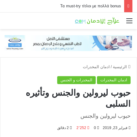
Τα must-try τίτλοι με πολλά bonus
القائمة
الرئيسية
/
ادمان المخدرات
ادمان المخدرات
المخدرات و الجنس
حبوب ليرولين والجنس وتأثيره
السلبى
حبوب ليرولين والجنس
فبراير 23, 2019
0
2٬252
2 دقائق