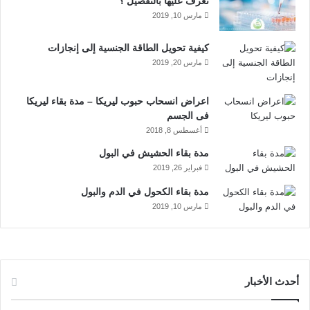
ك
إ
u
ر
تعرف عليها بالتفصيل ؟
والآثار:
مارس 10, 2019
ن
b
ا
جنباً إلى الآثار المفيدة لحبوب ليرولين، هناك بعض الآثار الجانبية
كيفية تحويل الطاقة الجنسية إلى إنجازات
e
م
الغير مرغوب فيها التي يمكن أن تحدث للبعض، ومنها العلاقة بين
مارس 20, 2019
حبوب ليرولين والجنس
. وفي الأسفل بعض الأنواع الأكثر شيوعاً من
الآثار المرتبطة بحبوب ليرولين ويمكن استشارة الطبيب إذا أصبح
اعراض انسحاب حبوب ليريكا – مدة بقاء ليريكا
أحدها مزعجاً.
فى الجسم
أغسطس 8, 2018
الشعور بالدوار أو النعاس أو الرؤية غير الواضحة.
مدة بقاء الحشيش في البول
فبراير 26, 2019
الصداع والأوجاع وآلام أخرى.
جفاف الفم.
مدة بقاء الكحول في الدم والبول
مارس 10, 2019
الشعور بالغثيان أو التقيؤ.
الإمساك.
الإسهال.
زيادة الشهية والوزن، وتغيرات المزاج، وصعوبة النوم،
أحدث الأخبار
وانخفاض الرغبة الجنسية، وضعف الانتصاب وهنا تبرز العلاقة
بين حبوب ليرولين والجنس، والشعور