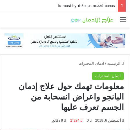
Τα must-try τίτλοι με πολλά bonus
القائمة
الرئيسية
/
ادمان المخدرات
ادمان المخدرات
معلومات تهمك حول علاج إدمان
البانجو واعراض انسحابة من
الجسم تعرف عليها
أغسطس 6, 2018
0
2٬324
8 دقائق