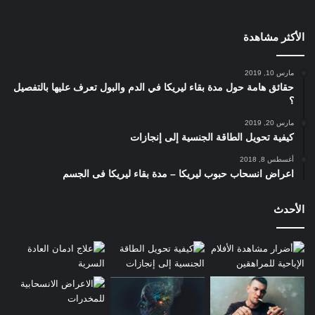
والوفاة.
الأكثر مشاهدة
وبالنسبة للعقاقير الأخرى كالأفيونيات والكحوليات فإن تعاطيها مع
البانجو يؤدي للإصابة بضعف القدرة على التركيز وبطء رد الفعل
مارس 10, 2019
والاستجابة، ولذلك فإن متعاطيّ هذه المواد هم من أكثر الفئات
حقائق هامة حول مدة بقاء ليريكا في الدم والبول تعرف عليها بالتفصيل
المتسببة في وقوع الحوادث المرورية وحوادث العمل.
؟
مارس 20, 2019
أسئلة وأجوبة تهمك حول علاج إدمان الحشيش وكم تكون مدة بقائه
كيفية تحويل الطاقة الجنسية إلى إنجازات
في الجسم
أغسطس 8, 2018
اعراض انسحاب حبوب ليريكا – مدة بقاء ليريكا فى الجسم
دراسات علمية حول مخدر البانجو
الأحدث
لا يزال الجدل سائدًا في كثير من المجتمعات حول كون مخدر البانجو
يُسبب الإدمان من عدمه، ويمكن في تلك الحالة الاعتماد على خلاصة
الأبحاث العلمية والدراسات التي تناولت تلك المُشكلة وأكدت أن أكثر
من 30% ممن يتعاطون العقار يصبحون لاحقًا مدمنين عليه وفي حاجة
للعلاج. وتشير هذه الدراسات إلى أن نسبة إدمان المراهقين تزداد
بنحو 7 أضعاف عن ما هي عليه لدى الذين يبدأون في تعاطي المخدر