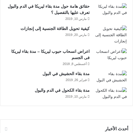
و
د
T
ق
رعشة وقشعريرة.
حقائق هامة حول مدة بقاء ليريكا في الدم والبول
آلام قوية بالمعدة.
ك
إ
u
ر
تعرف عليها بالتفصيل ؟
مارس 10, 2019
صداع قوي.
ن
b
ا
كيفية تحويل الطاقة الجنسية إلى إنجازات
فرط التعرق.
مارس 20, 2019
e
م
تململ الساقين.
فقدان الوزن وضعف الشهية.
اعراض انسحاب حبوب ليريكا – مدة بقاء ليريكا
الأرق المزمن.
فى الجسم
أغسطس 8, 2018
ضعف القدرة على التركيز والاستيعاب.
التعب والخمول.
مدة بقاء الحشيش في البول
فبراير 26, 2019
القيء أو الغثيان.
مدة بقاء الكحول في الدم والبول
العدوانية والانفعال.
مارس 10, 2019
الحزن والضيق.
الاكتئاب الحاد.
مخدر البانجو والإدمان المتنوع
أحدث الأخبار