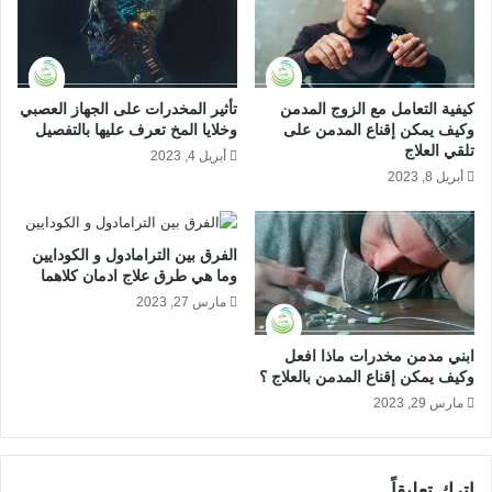
ل
ت
ق
ر
ينتج عن إدمان البانجو بعض الأضرار الجسدية والنفسية أبرزها:
ا
و
ت
ك
1- الأضرار النفسية
و
س
كيفية التعامل مع الزوج المدمن
تأثير المخدرات على الجهاز العصبي
ا
و
وكيف يمكن إقناع المدمن على
وخلايا المخ تعرف عليها بالتفصيل
الهلوسة البصرية والسمعية.
ف
ا
تلقي العلاج
أبريل 4, 2023
ض
ع
الإصابة بمرض الفصام.
أبريل 8, 2023
ل
ر
الشك والارتباك.
ا
ا
م
الاكتئاب الحاد.
ض
الفرق بين الترامادول و الكودايين
ا
ا
فقدان التركيز وصعوبة التذكر.
وما هي طرق علاج ادمان كلاهما
ك
ن
ن
مارس 27, 2023
س
2- الأضرار الجسدية
ا
ح
ل
ا
ابني مدمن مخدرات ماذا افعل
فقدان الاتزان الحركي.
ع
ب
وكيف يمكن إقناع المدمن بالعلاج ؟
ل
تلف أنسجة الرئة.
ة
مارس 29, 2023
ا
م
زيادة الشهية والوزن.
ج
ن
احمرار والتهاب العين.
ا
ل
اترك تعليقاً