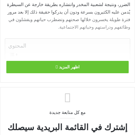
الضرر، ونتيجة لشعبية المخدر وانتشاره بطريقة خارجة عن السيطرة
يُدمن عليه الكثيرون بسرعة ودون أن يدركوا حقيقة ذلك إلا بعد مرور
فترة طويلة يخسرون خلالها صحتهم وتضطرب حياتهم ويفشلون في
وظائفهم ودراستهم وحياتهم الاجتماعية.
المحتوي
تاريخ انتشار مخدر البانجو
اظهر المزيد
اعراض ادمان مخدر البانجو
الأضرار الناتجة عن تعاطي البانجو
اعراض انسحاب البانجو من الجسم
مخدر البانجو والإدمان المتنوع
تحليل البول.. الاختبار الأشهر لاكتشاف تعاطي البانجو:
علاج إدمان البانجو
لا بديل عن مراكز علاج إدمان البانجو
مع كل متابعة جديدة
طرق علاج إدمان البانجو
التأهيل النفسي والسلوكي.. الخطوة الثانية لبرامج علاج إدمان
إشترك في القائمة البريدية سيصلك
البانجو :