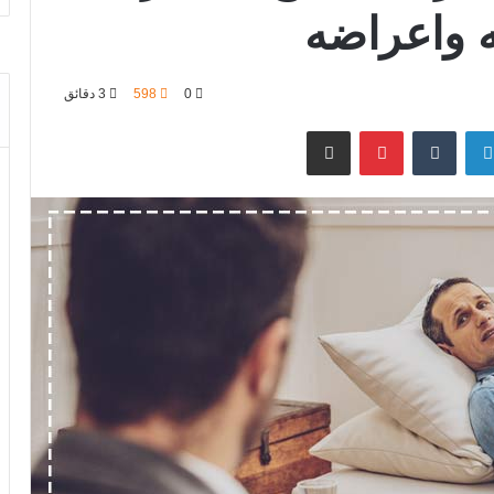
ه واعراضه
0
598
3 دقائق
لينكدإن
‏Tumblr
بينتيريست
مشاركة عبر البريد