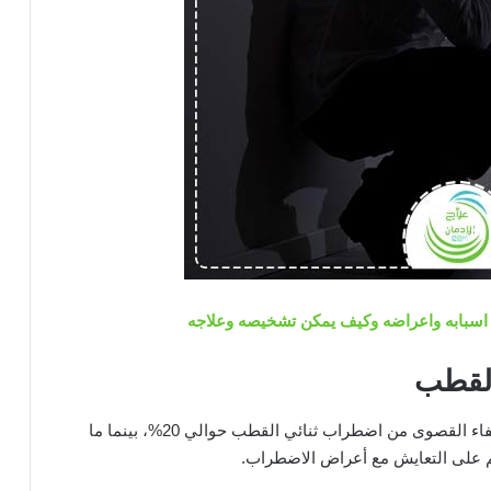
اسبابه واعراضه وكيف يمكن تشخيصه وعلاجه
القطب
وفقًا لاحصائيات منظمة الصحة العالمية، تبلغ نسبة الشفاء القصوى من اضطراب ثنائي القطب حوالي 20%، بينما ما