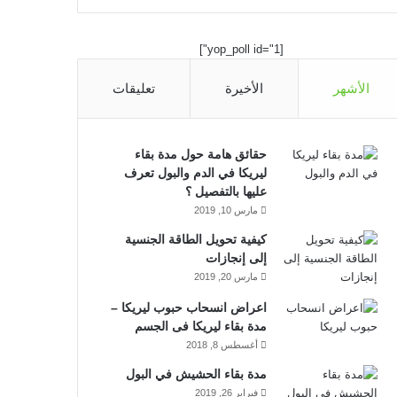
ي
X
ي
Y
ن
س
ن
o
س
[yop_poll id="1"]
ب
ك
u
ت
الأشهر
الأخيرة
تعليقات
و
د
T
ق
ك
إ
u
ر
حقائق هامة حول مدة بقاء
ليريكا في الدم والبول تعرف
ن
b
ا
عليها بالتفصيل ؟
مارس 10, 2019
e
م
كيفية تحويل الطاقة الجنسية
إلى إنجازات
مارس 20, 2019
اعراض انسحاب حبوب ليريكا –
مدة بقاء ليريكا فى الجسم
أغسطس 8, 2018
مدة بقاء الحشيش في البول
فبراير 26, 2019