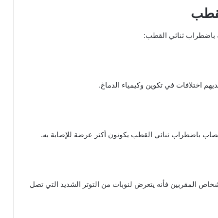
لقطب
 باضطراب ثنائي القطب:
م اختلافات في تكوين وكيمياء الدماغ.
مصاب باضطراب ثنائي القطب يكونون أكثر عرضة للإصابة به.
اص المقربين فأنه يتعرض لنوبات من التوتر الشديد التي تصل