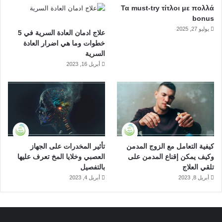
Τα must-try τίτλοι με πολλά
إدمان المخدرات
أشارت إلى أن إضطرابات كلوية حادة
bonus
تصاحب المدمن بسبب الاستروكس وهو ما يؤثر بطبيعة الحال
يوليو 27, 2025
علاج ادمان العادة السرية في 5
في الجهاز الإخراجي وتركيب البول، ولذلك نتوقع أن بقاء
خطوات وما هي اضرار العادة
الأستروكس في البول يستمر لمدة طويلة حسب درجة إدمان
السرية
الشخص.
أبريل 16, 2023
مدة إدمان الشخص نفسه للمخدر، فالعلاقة طردية بين
الاستروكس ومدة بقائه في الجسم عموماً وفي البول والدم
على وجه الخصوص، لذلك تتفاوت مدة البقاء بين كل شخص
والآخر.
كيفية التعامل مع الزوج المدمن
تأثير المخدرات على الجهاز
وكيف يمكن إقناع المدمن على
العصبي وخلايا المخ تعرف عليها
هل تؤثر مدة بقاء الاستروكس في
تلقي العلاج
بالتفصيل
الدم والبول على طرق علاجه؟
أبريل 8, 2023
أبريل 4, 2023
طريقة علاج الادمان من الاستروكس توضح لنا الكثير من خطورة هذا
المخدر على الجسم وعن العلاقة الطردية التي توجد بين مدة الإدمان