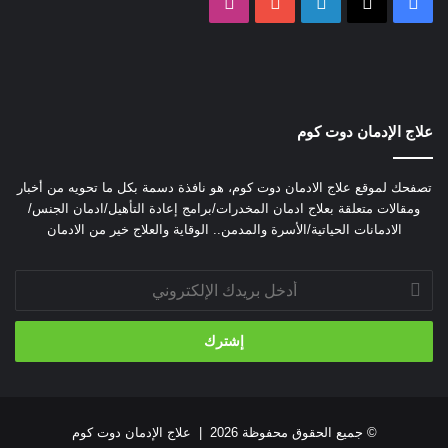
‫X
فيسبوك
لينكدإن
‫YouTube
انستقرام
بقاء الاستروكس في البول
تحليل المخدرات
مدة بقاء الاستروكس في الدم والبول
علاج الإدمان دوت كوم
تصفحك لموقع علاج الادمان دوت كوم، هو نافذة دسمة بكل ما تحويه من أخبار
ومقالات متعلقة بعلاج ادمان المخدرات/برامج إعادة التأهيل/ادمان الجنس/
الادمانات الحياتية/الأسرة والمدمن.. الوقاية والعلاج خير من الادمان
أدخل
بريدك
الإلكتروني
© جميع الحقوق محفوظة 2026 |
علاج الإدمان دوت كوم