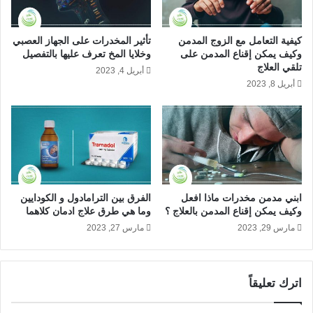
ا
ج
ج
ا
ل
ل
كيفية التعامل مع الزوج المدمن
تأثير المخدرات على الجهاز العصبي
ل
إ
وكيف يمكن إقناع المدمن على
وخلايا المخ تعرف عليها بالتفصيل
نتائج أخطار مدة بقاء الاستروكس في
م
د
تلقي العلاج
أبريل 4, 2023
د
م
الدم والبول:
أبريل 8, 2023
م
ا
ن
ن
يعتبر
مخدر الاستروكس
من أخطر أنواع المخدرات على الإطلاق،
ي
ن
حيث قدرت الدراسات الطبية أن تأثيره يتعدى بمراحل أضعاف تأثير
الماريجوانا الطبيعية، حيث بعض الدراسات بحوالي 200 ضعف وهو ما
يجعله شديد الخطورة خاصة أنه مرتبط بدم المدمن بشكل رئيسي
ويمكن تلخيص خطورته على جسم الإنسان في الآتي:
ابني مدمن مخدرات ماذا افعل
الفرق بين الترامادول و الكودايين
وكيف يمكن إقناع المدمن بالعلاج ؟
وما هي طرق علاج ادمان كلاهما
الهلاوس السمعية والبصرية التي تلازم المدخن للاستروكس،
مارس 29, 2023
مارس 27, 2023
حيث ينقله إلى عوالم أخرى وذلك لأنه يتفاعل ويؤثر بشكل
كبير في الدم ويسري في الدم إلى مستقبلات المخ الحساسة
فبالتالي يسيطر على المخ بشكل كبير.
اترك تعليقاً
يؤثر الاستروكس في الجهاز التنفسي للإنسان ويؤثر في حركة