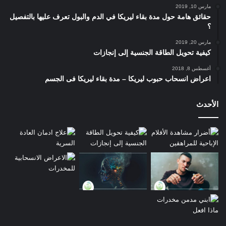
مارس 10, 2019
للإنجازات التي يقوم بها المريض، وتوفير مكافآت ملموسة
حقائق هامة حول مدة بقاء ليريكا في الدم والبول تعرف عليها بالتفصيل
عندما يحدث السلوك المستهدف أو الحرمان منها في حالة عدم
؟
الالتزام .
مارس 20, 2019
العلاج التحفيزي المعزز شكل علاجي آخر لتغيير المريض الذي
كيفية تحويل الطاقة الجنسية إلى إنجازات
ينبع من داخله، وذلك لتغيير المريض وعلاجه.
أغسطس 8, 2018
العلاج الجماعي
يمكن أيضًا اللجوء للعلاج الجماعي، والذي هو
اعراض انسحاب حبوب ليريكا – مدة بقاء ليريكا فى الجسم
جمع العيد من مرضى إدمان الحشيش، ودعم بعضهم بعض عبر
التحدث ومشاركة طرق العلاج والتعافي المختلفة.
الأحدث
برامج الـ 12 خطوة: ه أحد البرامج العلاجية التي حظت بشعبية
كبيرة في الفترة الأخيرة، وهي مجموعة مبادئ روحية من 12
خطوة يقوم بها المريض تساعده في التعافي.
افضل اماكن لعلاج ادمان الحشيش
تعد مستشفى علاج الإدمان والطب النفسي أحد أفضل أماكن علاج
إدمان الحشيش في مصر والعالم العربي، لأنها تكفل العديد من
المميزات العلاجية، وتشمل: