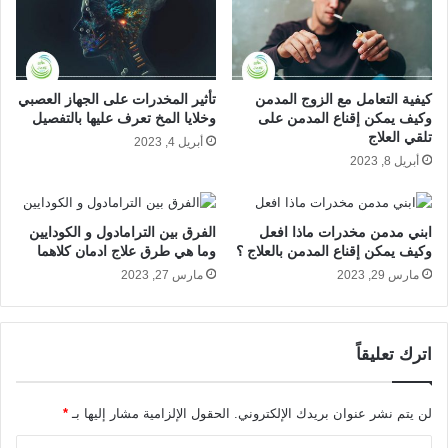
الحشيش ؟
ب
ه
ا
ب
ب
ع
بعد التوقف عن الحشيش وانتهاء الأعراض الانسحابية، يبدأ الجسم
ه
د
في إبداء مجموعة من ردود الأفعال الإيجابية على الأشياء التي ضرها
ا
ت
كيفية التعامل مع الزوج المدمن
تأثير المخدرات على الجهاز العصبي
الحشيش، مثل:
و
ر
وكيف يمكن إقناع المدمن على
وخلايا المخ تعرف عليها بالتفصيل
ا
ك
تلقي العلاج
أبريل 4, 2023
ع
ا
استعادة الطاقة والتحفيز.
أبريل 8, 2023
ر
ل
قدرة أفضل على التركيز.
ا
ح
ض
تحسن في الذاكرة.
ش
ابني مدمن مخدرات ماذا افعل
الفرق بين الترامادول و الكودايين
ه
ي
تحسن كفاءة الجهاز التنفسي.
وكيف يمكن إقناع المدمن بالعلاج ؟
وما هي طرق علاج ادمان كلاهما
ا
ش
تعافي القلب والأوعية الدموية.
و
مارس 29, 2023
مارس 27, 2023
؟
ك
و
تحسن واعتدال في المزاج.
ي
م
ف
ا
يمكن أن تشمل التطورات في الأداء المهني أو في المدرسة، مع
اترك تعليقاً
ي
ا
تحسن الوضع المالي، أما اضطرابات النوم فإنها أكثر ما يحتاج إلى
م
ل
وقت قد يمتد إلى عدة أشهر حتى يتحسن.
ك
ذ
لن يتم نشر عنوان بريدك الإلكتروني.
الحقول الإلزامية مشار إليها بـ
*
ن
ي
ع
ي
شاهد فيديو يوضح لك ما هي طرق علاج ادمان الحسيش والفرق بين