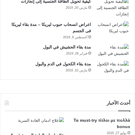
كيفية تحويل الطاقة الجنسية إلى إنجازات
مشكلات قانونية بسبب صعوبة الالتزام بالقوانين.
مارس 20, 2019
e
م
تغيرات في العلاقات ومشكلات اجتماعية.
اعراض انسحاب حبوب ليريكا – مدة بقاء ليريكا
هل علاج ادمان الحشيش سهل ؟
فى الجسم
أغسطس 8, 2018
من خلال إمكانية علاج ادمان الحشيش فهو ممكن وأثبت نتائج فعالة
مدة بقاء الحشيش في البول
وكبيرة، ولكن فيما يخص المريض فإن علاج الإدمان يحتاج إلى وقت
فبراير 26, 2019
وصبر وإرادة من أجل القدرة على إتمامه بنجاح، لأنه ورغم نجاحه فإنه
مدة بقاء الكحول في الدم والبول
ليس سهلًا على المريض، لأنه وحتى وإن تم تلافي الألم الجسدي
مارس 10, 2019
الناتج عن الأعراض الانسحابية، إلا إنه يظل الاحتياج النفسي والرغبة
في العودة للإدمان من جديد تظل موجودة، خاصة مع صعوبة النوم
التي تستمر لفترة طويلة.
أحدث الأخبار
حقائق هامة حول أعراض انسحاب المخدرات من الجسم
ما هي طرق علاج إدمان الحشيش ؟
Τα must-try τίτλοι με πολλά
bonus
يوليو 27, 2025