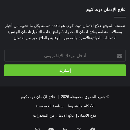
من الأعراض الانسحابية بنجاح، وهي:
علاج الإدمان دوت كوم
سيركويل
تصفحك لموقع علاج الادمان دوت كوم، هو نافذة دسمة بكل ما تحويه من أخبار
ومقالات متعلقة بعلاج ادمان المخدرات/برامج إعادة التأهيل/ادمان الجنس/
أحد العقاقير المستخدمة في علاج مرض الفصام الذي ينتج عن
الادمانات الحياتية/الأسرة والمدمن.. الوقاية والعلاج خير من الادمان
تعاطي الحشيش، وهو يساعد على التخلص من القلق والاكتئاب.
أدخل
تربتزول
بريدك
الإلكتروني
أحد أدوية علاج إدمان الحشيش التي تقضي على الاكتئاب الناتج عن
انسحاب الحشيش من الجسم، وهو يساعد على حفظ التوازن
الحركي.
© جميع الحقوق محفوظة 2026 |
علاج الإدمان دوت كوم
ريفوتريل
الأحكام والشروط
سياسة الخصوصية
من أهم الأدوية المستخدمة للتخفيف من حدة القلق والهلع الناتج عن
علاج الادمان | علاج الادمان من المخدرات
انسحاب الحشيش من الجسم، وهو بمثابة مهدئ للجهاز العصبي،
ومسكن للآلام القوية.