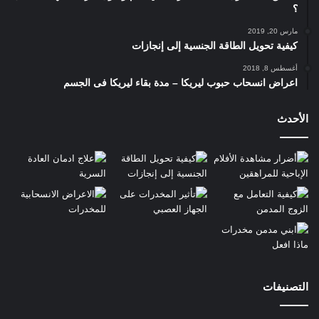
اكتئاب الحمل أو ما بعد الولادة
؟
الاكتئاب ذو الأعراض المختلطة.
مارس 20, 2019
الاكتئاب الذهاني.
كيفية تحويل الطاقة الجنسية إلى إنجازات
الاكتئاب اللانمطي أو ذو الأعراض غير النمطية.
أغسطس 8, 2018
اعراض انسحاب حبوب ليريكا – مدة بقاء ليريكا فى الجسم
الاكتئاب المرتبط بالقلق والتوتر أو anxious distress.
اكتئاب شذوذ الحركة.
الأحدث
هل تختلف أعراض الحزن عن أعراض
الاكتئاب
الحزن ما هو إلا تعبير طبيعي وإنساني لما قد يمر بالإنسان من بعض
المواقف الصعبة في الحياة كما أشرنا، كما أن الحزن يخبو مع مرور
الوقت ولا يؤثر بشكل سلبي على المدى البعيد في حياة الإنسان.
ويعتبر الحزن أحد أعراض الاكتئاب الذي يضم العديد من الأعراض
الأخرى.
التصنيفات
أعراض الاكتئاب