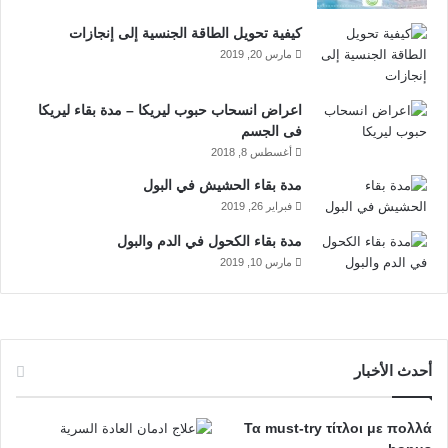
ن
b
ا
المعتادة وغيرها من الأعراض.
كيفية تحويل الطاقة الجنسية إلى إنجازات
e
م
مارس 20, 2019
3- بعض أنواع الاكتئاب الأخرى
اعراض انسحاب حبوب ليريكا – مدة بقاء ليريكا
أحيانا يصبح الاكتئاب عرضا لبعض الأمراض العقلية والاضطرابات
فى الجسم
النفسية الأخرى مثل الاضطراب ثنائي القطب وكذلك متلازمة ما قبل
أغسطس 8, 2018
الدورة الشهرية وغيرها.
مدة بقاء الحشيش في البول
فبراير 26, 2019
مدة بقاء الكحول في الدم والبول
مارس 10, 2019
أحدث الأخبار
Τα must-try τίτλοι με πολλά