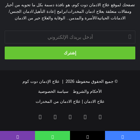
الشعور الدائم بالحزن وكذلك المزاج السيئ.
تصفحك لموقع علاج الادمان دوت كوم، هو نافذة دسمة بكل ما تحويه من أخبار
التفكير المستمر في الموت أو الانتحار.
ومقالات متعلقة بعلاج ادمان المخدرات/برامج إعادة التأهيل/ادمان الجنس/
الادمانات الحياتية/الأسرة والمدمن.. الوقاية والعلاج خير من الادمان
الشعور بالقلق وعدم الراحة.
الإحساس الدائم بعدم الأهمية وقلة تقدير النفس.
أدخل
الشعور الدائم باليأس وفقدان الأمل.
بريدك
الإلكتروني
الإحساس المستمر بالذنب.
فقدان الرغبة في الأشياء والنشاطات العادية و المحببة
الشعور بعدم الجدوى من الحياة.
عدم القدرة على التركيز أو اتخاذ القرارات.
© جميع الحقوق محفوظة 2026 |
علاج الإدمان دوت كوم
الشعور بعدم الراحة عند مخالطة الآخرين.
الأحكام والشروط
سياسة الخصوصية
3- أعراض اجتماعية وسلوكية
علاج الادمان | علاج الادمان من المخدرات
إهمال المظهر الخارجي وأحيانا النظافة الشخصية.
فيسبوك
‫X
لينكدإن
‫YouTube
انستقرام
التأخر في العمل أو الدراسة.
الرغبة الدائمة في البعد عن الأنشطة والمناسبات الاجتماعية
والرغبة في الانعزال عن الآخرين حتى المقربين.