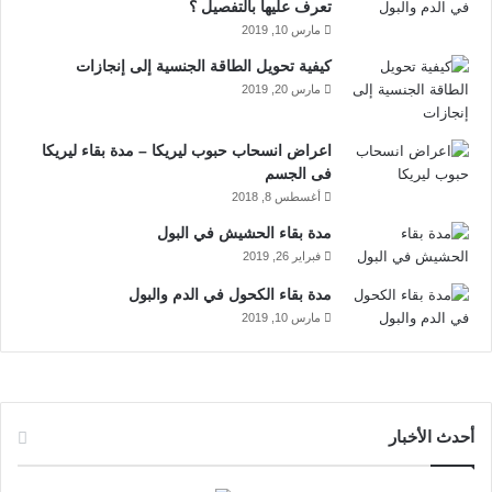
ك
إ
u
ر
تعرف عليها بالتفصيل ؟
الفصام أو الاكتئاب.
مارس 10, 2019
ن
b
ا
ضعف الذاكرة.
كيفية تحويل الطاقة الجنسية إلى إنجازات
الهلع والخوف.
مارس 20, 2019
e
م
2- اعراض انسحاب الكبتاجون الجسدية
اعراض انسحاب حبوب ليريكا – مدة بقاء ليريكا
فى الجسم
تشنج عضلات الجسم.
أغسطس 8, 2018
الخمول والإرهاق.
مدة بقاء الحشيش في البول
انخفاض معدل ضغط الدم.
فبراير 26, 2019
صعوبة الرؤية.
مدة بقاء الكحول في الدم والبول
الرغبة القوية في المخدر.
مارس 10, 2019
آلام بالعظام والمفاصل.
صداع قوي.
أحدث الأخبار