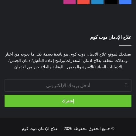
تلف أوعية وشرايين القلب.
تدمير الكلى والكبد.
تلف أنسجة الأنف.
اضرار الشبو علي متعاطيه واسباب انتشاره
علاج الإدمان دوت كوم
علامات ادمان الشبو
تصفحك لموقع علاج الادمان دوت كوم، هو نافذة دسمة بكل ما تحويه من أخبار
ومقالات متعلقة بعلاج ادمان المخدرات/برامج إعادة التأهيل/ادمان الجنس/
الادمانات الحياتية/الأسرة والمدمن.. الوقاية والعلاج خير من الادمان
تظهر اعراض ادمان الشبو في صورة بعض العلامات الجسدية
والنفسية والسلوكية، وأبرزها:
أدخل
بريدك
الشعور الدائم بالسعادة والنشوة.
الإلكتروني
الطاقة وفرط الحركة.
نوبات من العصبية والهياج.
الهلوسة البصرية والسمعية.
الإصابة بجنون العظمة.
© جميع الحقوق محفوظة 2026 |
علاج الإدمان دوت كوم
الثرثرة غير المبررة.