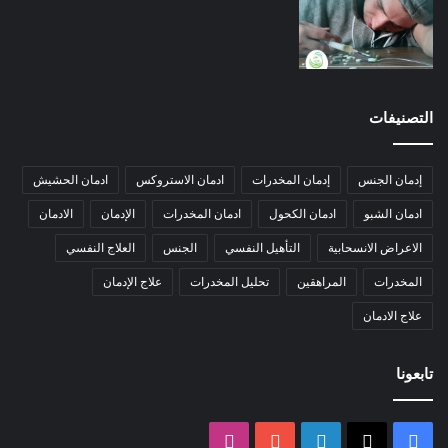
الآثار الجانبية للشبو
إليك أبرز الأضرار والآثار الجانبية التي يسببها الشبو المخدر:
فرط النشاط واليقظة.
التصنيفات
التعرق بغزارة.
جفاف الفم الشديد.
إدمان الجنس
إدمان المخدرات
ادمان الاستروكس
ادمان الحشيش
تسارع ضربات القلب.
ادمان الشبو
ادمان الكحول
ادمان المخدرات
الإدمان
الادمان
الصداع المزمن.
الاعراض الانسحابية
التأهيل النفسي
الجنس
العلاج النفسي
صعوبة التنفس.
المخدرات
المراهقين
تحليل المخدرات
علاج الإدمان
الحمى.
اضطراب عمل الجهاز الهضمي.
علاج الادمان
الأرق والدوار.
تابعونا
فقدان الوزن وضعف الشهية.
العنف والعصبية.
الهلوسة.
‫X
فيسبوك
لينكدإن
‫YouTube
انستقرام