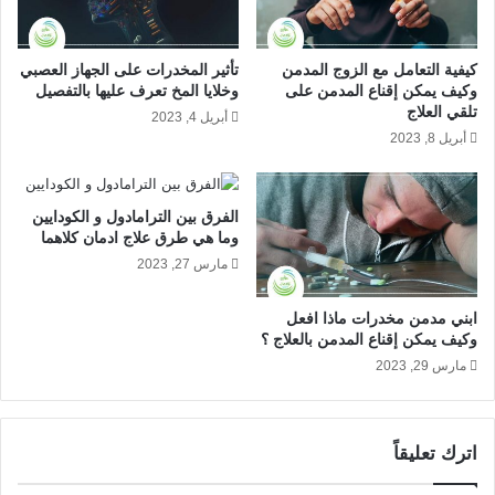
ي
ت
ة
و
الكبتاجون و الجنس وهل يسبب العجز الجنسي؟
و
ت
كيفية التعامل مع الزوج المدمن
تأثير المخدرات على الجهاز العصبي
ا
ر
وكيف يمكن إقناع المدمن على
وخلايا المخ تعرف عليها بالتفصيل
اعراض ادمان الكبتاجون
ل
ا
تلقي العلاج
أبريل 4, 2023
ج
ل
أبريل 8, 2023
س
ن
تظهر اعراض ادمان الكبتاجون في صورة بعض العلامات الجسدية
د
ف
والسلوكية والنفسية، وأبرزها:
ي
س
الفرق بين الترامادول و الكودايين
ة
ي
وما هي طرق علاج ادمان كلاهما
ارتفاع درجة حرارة الجسم.
ب
ة
ا
مارس 27, 2023
و
صعوبة شديدة في التبول.
ل
ا
الإرهاق والخمول نتيجة زيادة اليقظة.
ت
ل
ابني مدمن مخدرات ماذا افعل
ف
ج
هالات سوداء حول العين.
وكيف يمكن إقناع المدمن بالعلاج ؟
ص
س
مارس 29, 2023
رعشة بأطراف الجسم.
ي
د
ل
ضعف الشهية وفقدان الوزن.
ي
ة
فرط التعرق.
و
اترك تعليقاً
اتساع شديد في حدقة العين.
ك